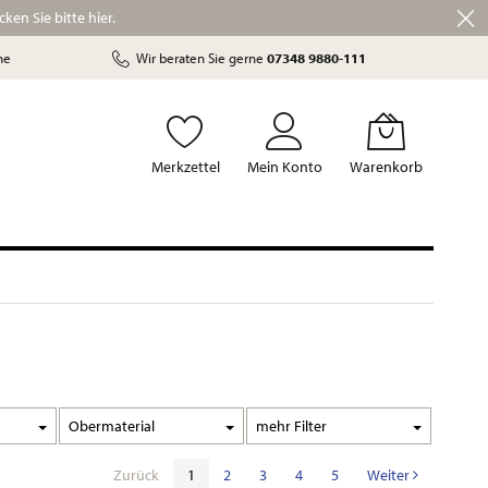
ken Sie bitte hier.
he
Wir beraten Sie gerne
07348 9880-111
Merkzettel
Mein Konto
Warenkorb
Obermaterial
Filter
Zurück
1
2
3
4
5
Weiter