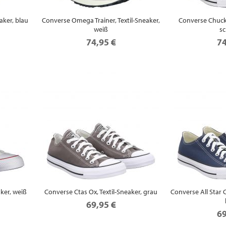
aker, blau
Converse Omega Trainer, Textil-Sneaker,
Converse Chuck 
weiß
s
74,95 €
74
aker, weiß
Converse Ctas Ox, Textil-Sneaker, grau
Converse All Star C
69,95 €
69