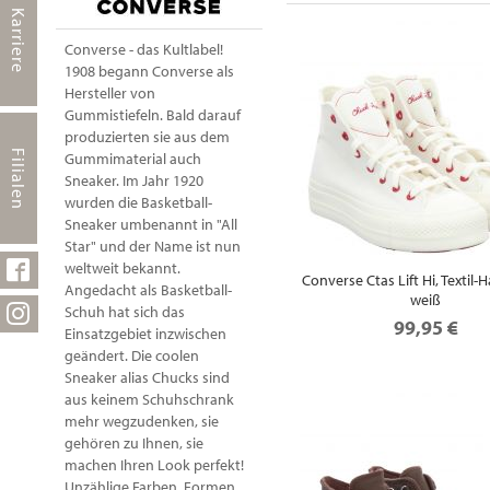
Karriere
Converse - das Kultlabel!
1908 begann Converse als
Hersteller von
Gummistiefeln. Bald darauf
produzierten sie aus dem
Filialen
Gummimaterial auch
Sneaker. Im Jahr 1920
wurden die Basketball-
Sneaker umbenannt in "All
Star" und der Name ist nun
weltweit bekannt.
Converse Ctas Lift Hi, Textil-
Angedacht als Basketball-
weiß
Schuh hat sich das
99,95 €
Einsatzgebiet inzwischen
geändert. Die coolen
Sneaker alias Chucks sind
aus keinem Schuhschrank
mehr wegzudenken, sie
gehören zu Ihnen, sie
machen Ihren Look perfekt!
Unzählige Farben, Formen