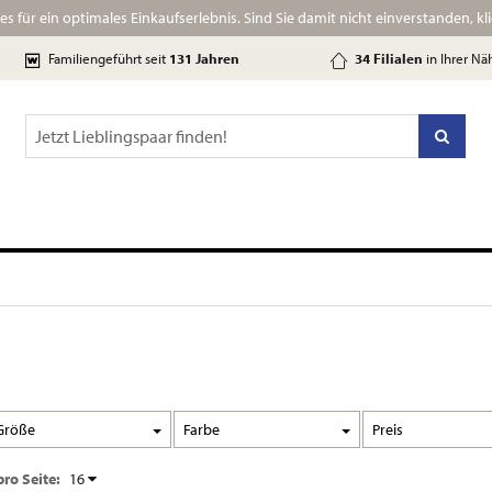
s für ein optimales Einkaufserlebnis.
Sind Sie damit nicht einverstanden, klic
Familiengeführt
seit
131 Jahre
n
34 Filialen
in Ihrer Nä
Größe
Farbe
Preis
pro Seite:
16