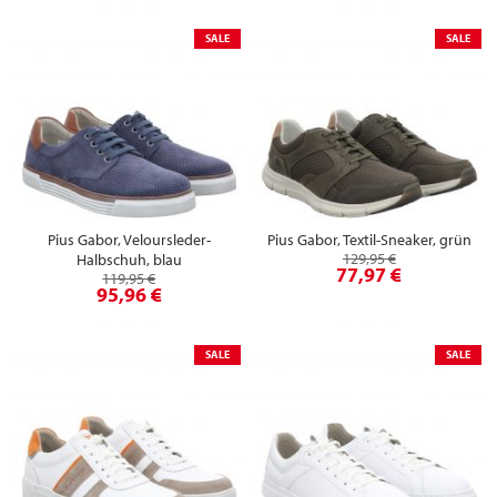
SALE
SALE
Pius Gabor, Veloursleder-
Pius Gabor, Textil-Sneaker, grün
129,95 €
Halbschuh, blau
77,97 €
119,95 €
95,96 €
SALE
SALE