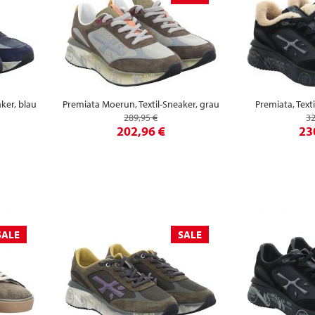
ker, blau
Premiata Moerun, Textil-Sneaker, grau
Premiata, Text
289,95 €
32
202,96 €
23
SALE
SALE