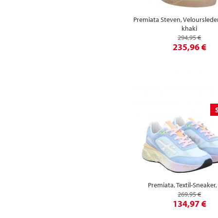
Premiata Steven, Velourslede
khaki
294,95 €
235,96 €
Premiata, Textil-Sneaker,
269,95 €
134,97 €