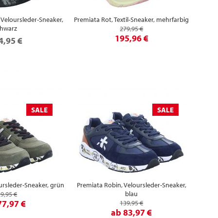
Veloursleder-Sneaker,
Premiata Rot, Textil-Sneaker, mehrfarbig
chwarz
279,95 €
195,96 €
4,95 €
SALE
SALE
ursleder-Sneaker, grün
Premiata Robin, Veloursleder-Sneaker,
blau
9,95 €
77,97 €
139,95 €
ab
83,97 €