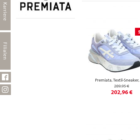
Karriere
Filialen
Premiata, Textil-Sneaker,
289,95 €
202,96 €