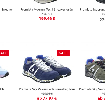
r-Sneaker,
Premiata Moerun, Textil-Sneaker, grün
Premiata Moerun, 
s
284,95 €
199,46 €
27
SALE
SALE
 blau
Premiata Sky, Veloursleder-Sneaker, blau
Premiata Sky, Velo
129,95 €
12
ab
77,97 €
ab