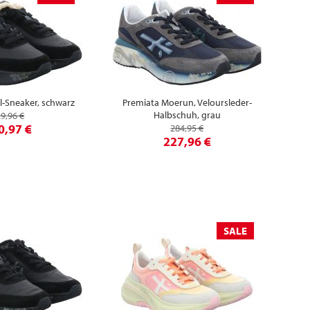
il-Sneaker, schwarz
Premiata Moerun, Veloursleder-
Halbschuh, grau
9,96 €
0,97 €
284,95 €
227,96 €
SALE