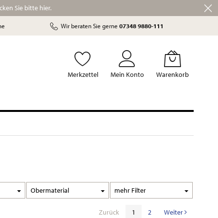
ken Sie bitte hier.
he
Wir beraten Sie gerne
07348 9880-111
Merkzettel
Mein Konto
Warenkorb
Obermaterial
Filter
Zurück
1
2
Weiter