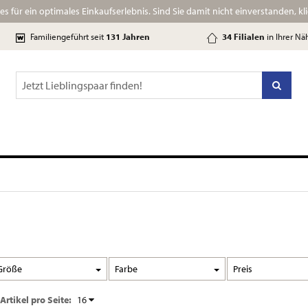
s für ein optimales Einkaufserlebnis.
Sind Sie damit nicht einverstanden, klic
Familiengeführt
seit
131 Jahre
n
34 Filialen
in Ihrer Nä
Größe
Farbe
Preis
Artikel pro Seite:
16