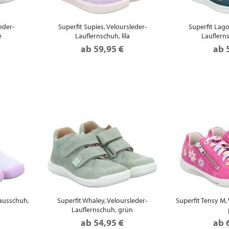
eder-
Superfit Supies, Veloursleder-
Superfit Lago
e
Lauflernschuh, lila
Lauflern
ab
59,95 €
ab
Hausschuh,
Superfit Whaley, Veloursleder-
Superfit Tensy M,
Lauflernschuh, grün
ab
54,95 €
ab