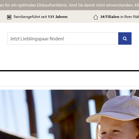
s für ein optimales Einkaufserlebnis.
Sind Sie damit nicht einverstanden, klic
Familiengeführt
seit
131 Jahre
n
34 Filialen
in Ihrer Nä