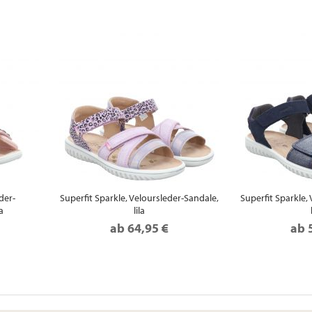
der-
Superfit Sparkle, Veloursleder-Sandale,
Superfit Sparkle,
a
lila
ab
64,95 €
ab