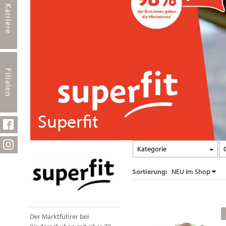
Karriere
Filialen
Superfit
Kategorie
Sortierung:
NEU im Shop
Der Marktführer bei