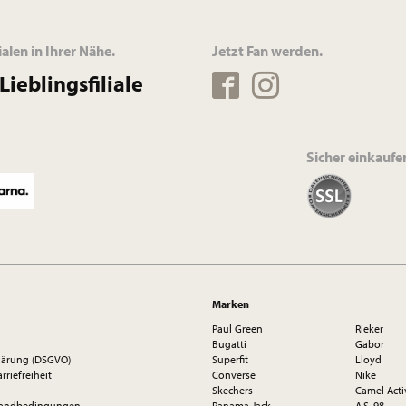
ialen in Ihrer Nähe.
Jetzt Fan werden.
Lieblingsfiliale
Sicher einkaufe
Marken
Paul Green
Rieker
Bugatti
Gabor
lärung (DSGVO)
Superfit
Lloyd
rriefreiheit
Converse
Nike
Skechers
Camel Acti
rsandbedingungen
Panama Jack
A.S. 98