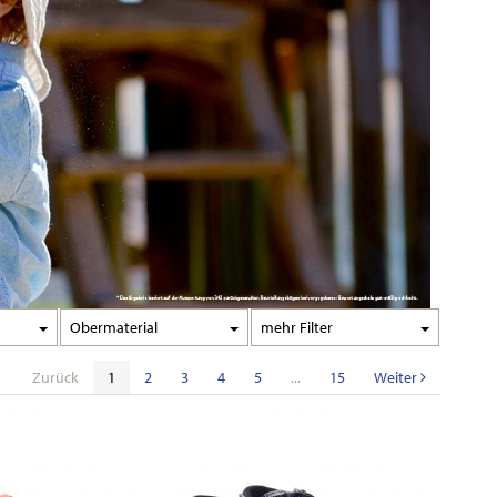
Obermaterial
Filter
Zurück
1
2
3
4
5
...
15
Weiter