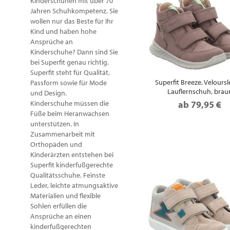
Kinderschuhen mit über 70
Jahren Schuhkompetenz. Sie
wollen nur das Beste für Ihr
Kind und haben hohe
Ansprüche an
Kinderschuhe? Dann sind Sie
bei Superfit genau richtig.
Superfit steht für Qualität,
Superfit Breeze, Veloursl
Passform sowie für Mode
Lauflernschuh, brau
und Design.
Kinderschuhe müssen die
ab
79,95 €
Füße beim Heranwachsen
unterstützen. In
Zusammenarbeit mit
Orthopäden und
Kinderärzten entstehen bei
Superfit kinderfußgerechte
Qualitätsschuhe. Feinste
Leder, leichte atmungsaktive
Materialien und flexible
Sohlen erfüllen die
Ansprüche an einen
kinderfußgerechten