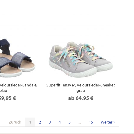
 Veloursleder-Sandale,
Superfit Tensy M, Veloursleder-Sneaker,
blau
grau
59,95 €
ab
64,95 €
Zurück
1
2
3
4
5
...
15
Weiter