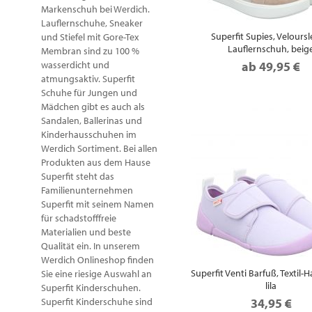
Markenschuh bei Werdich.
Lauflernschuhe, Sneaker
Superfit Supies, Veloursl
und Stiefel mit Gore-Tex
Lauflernschuh, beig
Membran sind zu 100 %
wasserdicht und
ab
49,95 €
atmungsaktiv. Superfit
Schuhe für Jungen und
Mädchen gibt es auch als
Sandalen, Ballerinas und
Kinderhausschuhen im
Werdich Sortiment. Bei allen
Produkten aus dem Hause
Superfit steht das
Familienunternehmen
Superfit mit seinem Namen
für schadstofffreie
Materialien und beste
Qualität ein. In unserem
Werdich Onlineshop finden
Superfit Venti Barfuß, Textil-
Sie eine riesige Auswahl an
lila
Superfit Kinderschuhen.
Superfit Kinderschuhe sind
34,95 €