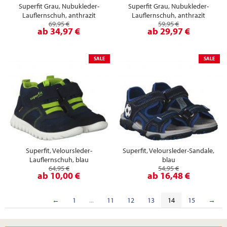
Superfit Grau, Nubukleder-
Superfit Grau, Nubukleder-
Lauflernschuh, anthrazit
Lauflernschuh, anthrazit
69,95 €
59,95 €
ab
34,97 €
ab
29,97 €
SALE
SALE
Superfit, Veloursleder-
Superfit, Veloursleder-Sandale,
Lauflernschuh, blau
blau
64,95 €
54,95 €
ab
10,00 €
ab
16,48 €
←
1
...
11
12
13
14
15
→