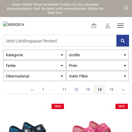
Dieser Online-Shop verwendet Cookies für ein optimales
Einkaufserlebnis.
Sind Sie damit nicht einverstanden, klicken Sie
bitte hier.
Kategorie
Größe
Farbe
Preis
Obermaterial
Filter
←
1
...
11
12
13
14
15
→
SALE
SALE